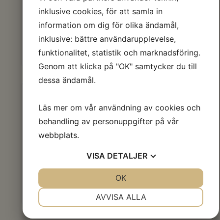
68
kr
inklusive cookies, för att samla in
information om dig för olika ändamål,
inklusive: bättre användarupplevelse,
LÄGG I VARUKORGEN
funktionalitet, statistik och marknadsföring.
Genom att klicka på "OK" samtycker du till
dessa ändamål.
Läs mer om vår användning av cookies och
Växtbaserad bakelse
behandling av personuppgifter på vår
webbplats.
68
kr
VISA
DETALJER
JA
NEJ
OK
JA
NEJ
LÄGG I VARUKORGEN
NÖDVÄNDIG
INSTÄLLNINGAR
AVVISA ALLA
JA
NEJ
JA
NEJ