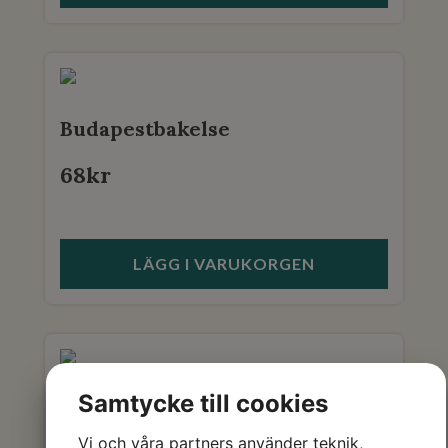
Budapestbakelse
68
kr
LÄGG I VARUKORGEN
Samtycke till cookies
Citrontartelett
Vi och våra partners använder teknik,