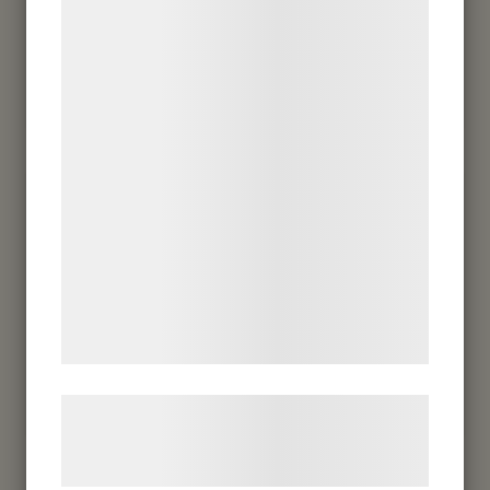
Vi og vores samarbejdspartnere bruger
teknologier, herunder cookies, til at
indsamle oplysninger om dig til forskellige
LÄGG I VARUKORGEN
formål, herunder: Tilpasning af annoncering,
bedre brugeroplevelse, funktionalitet,
statistik og marketing. Disse oplysninger
kan blive delt med annoncerings- og
analysepartnere, som kan kombinere dem
Toscabulle
med data, du tidligere har givet dem eller
de har indsamlet gennem din brug af deres
37
kr
tjenester. Ved at klikke på 'OK' giver du
samtykke til disse formål.
LÄGG I VARUKORGEN
Læs mere om vores brug af cookies og
behandling af persondata på vores
hjemmeside.