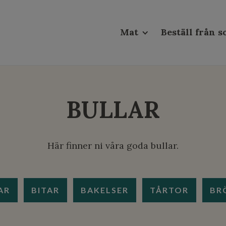
Mat
Beställ från 
Frukost
BULLAR
Smörgåsar
Sallad & Paj
Här finner ni våra goda bullar.
Lunch
AR
BITAR
BAKELSER
TÅRTOR
BR