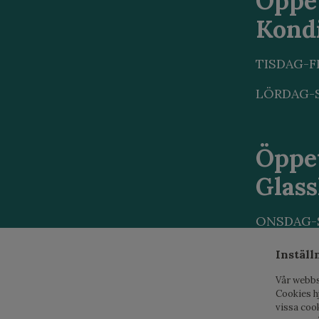
Öppe
Kondi
TISDAG-F
LÖRDAG-S
Öppe
Glas
ONSDAG-S
Inställ
Vår webbs
Cookies h
vissa coo