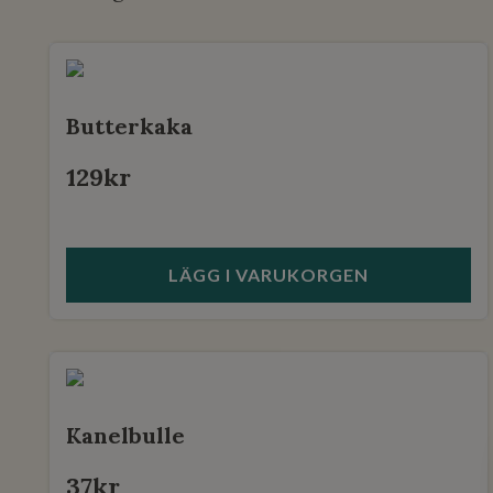
Butterkaka
129
kr
LÄGG I VARUKORGEN
Kanelbulle
37
kr