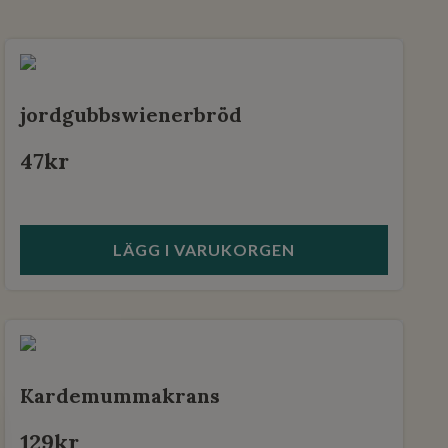
jordgubbswienerbröd
47
kr
LÄGG I VARUKORGEN
Kardemummakrans
129
kr