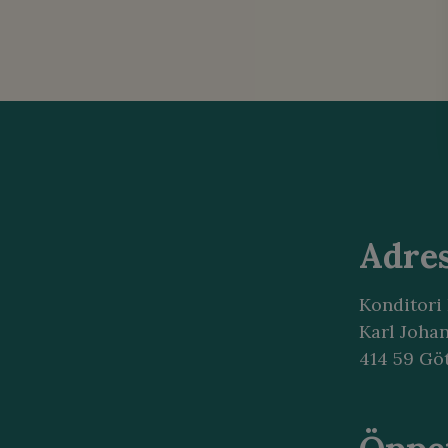
Adre
Konditori
Karl Joha
414 59 Gö