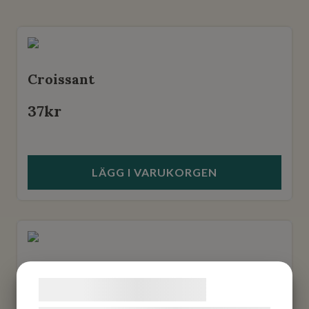
Croissant
37
kr
LÄGG I VARUKORGEN
Kardemummabulle
Samtykke til cookies
37
kr