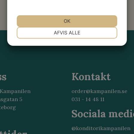
OK
NØDVENDIGE
PRÆFERENCER
AFVIS ALLE
MARKETING
STATISTIK
ss
Kontakt
 Kampanilen
order@kampanilen.se
nsgatan 5
031 - 14 48 11
teborg
Sociala medi
@konditorikampanilen