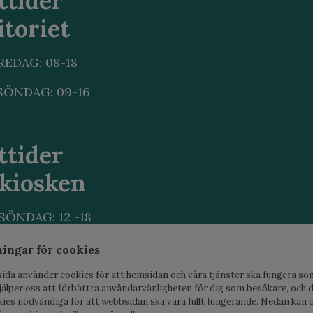
ttider
toriet
REDAG: 08-18
ÖNDAG: 09-16
ttider
skiosken
ÖNDAG: 12 -18
ningar för cookies
ida använder cookies för att hemsidan och våra tjänster ska fungera so
jälper oss att förbättra användarvänligheten för dig som besökare, och d
kies nödvändiga för att webbsidan ska vara fullt fungerande. Nedan kan d