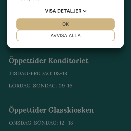
Adress
VISA
DETALJER
Konditori Kampanilen
JA
NEJ
OK
JA
NEJ
Karl Johansgatan 5
NÖDVÄNDIG
INSTÄLLNINGAR
AVVISA ALLA
414 59 Göteborg
JA
NEJ
JA
NEJ
MARKNADSFÖRING
STATISTIK
Öppettider Konditoriet
TISDAG-FREDAG: 08-18
LÖRDAG-SÖNDAG: 09-16
Öppettider Glasskiosken
ONSDAG-SÖNDAG: 12 -18