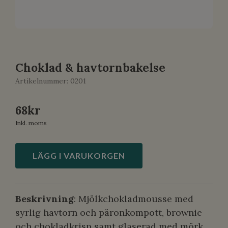
Choklad & havtornbakelse
Artikelnummer:
0201
68
kr
Inkl. moms
LÄGG I VARUKORGEN
Beskrivning
: Mjölkchokladmousse med
syrlig havtorn och päronkompott, brownie
och chokladkrisp samt glaserad med mörk